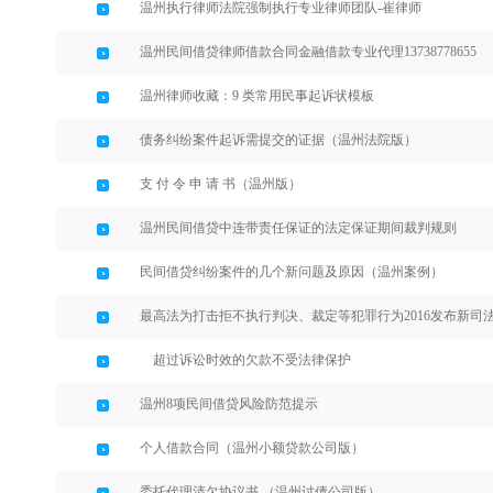
温州执行律师法院强制执行专业律师团队-崔律师
温州民间借贷律师借款合同金融借款专业代理13738778655
温州律师收藏：9 类常用民事起诉状模板
债务纠纷案件起诉需提交的证据（温州法院版）
支 付 令 申 请 书（温州版）
温州民间借贷中连带责任保证的法定保证期间裁判规则
民间借贷纠纷案件的几个新问题及原因（温州案例）
最高法为打击拒不执行判决、裁定等犯罪行为2016发布新司
超过诉讼时效的欠款不受法律保护
温州8项民间借贷风险防范提示
个人借款合同（温州小额贷款公司版）
委托代理清欠协议书 （温州讨债公司版）