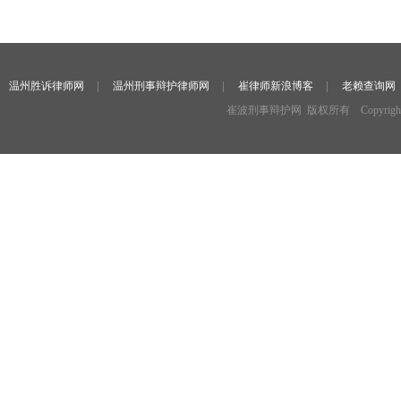
温州胜诉律师网
温州刑事辩护律师网
崔律师新浪博客
老赖查询网
崔波刑事辩护网 版权所有 Copyright ©2