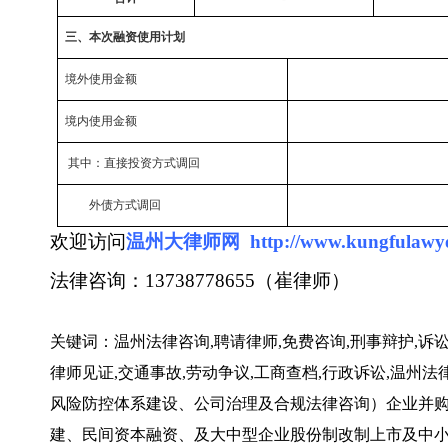
三、本次融资使用计划
境外使用金额
境内使用金额
其中：直接投资方式调回
外债方式调回
欢迎访问
温州大律师网
http://
www.kungfulawy
法律咨询：
13738778655
（崔律师）
关键词：温州法律咨询
,
聘请律师
,
免费咨询
,
刑事辩护
,
诉
律师见证
,
交通事故
,
劳动争议
,
工商查档
,
行政诉讼
,
温州法
风险防控体系建设、公司治理及合规法律咨询）企业并
建、民间资本融资、及大中型企业股份制改制上市及中