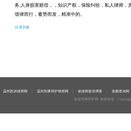
务
,
人身损害赔偿，，知识产权，保险纠纷，私人律师，
借律而行，蓄势而发，精准中的。
分享到
0
温州胜诉律师网
温州刑事辩护律师网
崔律师新浪博客
老赖查询网
崔波刑事辩护网 版权所有 Copyright ©2