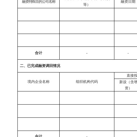
融资特殊目的公司名称
融资日期
等）
合计
-
-
二、已完成融资调回情况
直接
境内企业名称
组织机构代码
新设（含
资）
合计
-