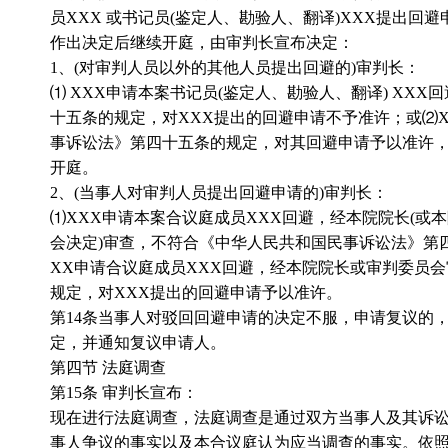
员
XXX
或书记员
(
鉴定人、勘验人、翻译
)XXX
提出回避
作出决定后继续开庭，由审判长宣布决定：
1
、
(
对审判人员以外的其他人员提出回避的
)
审判长：
⑴
XXX
申请本案书记员
(
鉴定人、勘验人、翻译
) XXX
回
十五条的规定，对
XXX
提出的回避申请不予准许；或⑵
事诉讼法》第四十五条的规定，对其回避申请予以准许
开庭。
2
、
(
当事人对审判人员提出回避申请的
)
审判长：
⑴
XXX
申请本案合议庭成员
XXX
回避，经本院院长
(
或本
会决定
)
审查，不符合《中华人民共和国民事诉讼法》第
XX
申请合议庭成员
XXX
回避，经本院院长或审判委员会
规定，对
XXX
提出的回避申请予以准许。
第
14
条当事人对驳回回避申请的决定不服，申请复议的
定，并通知复议申请人。
第四节 法庭调查
第
15
条 审判长宣布：
现在进行法庭调查，法庭调查是通过双方当事人及其诉
事人争议的事实以及本合议庭认为应当调查的事实。依