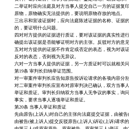
二举证时应向法庭及对方当事人提交自己一方的证据复
原物，原物确实无法提供的，要说明原物存放的地点。
三出示和宣读证据时，应向法庭陈述证据的名称、证据
的，要证明什么问题。
四对对方提供的证据进行质证，要对该证据的真实性进
确提出该证据是否能够证明对方的主张。反驳对方的意
五对对方提供的证据不作肯定或否定的表态，视为对该
反对的表态，否则视为无异议。
六对一方当事人提供的证据，另一方质证时可以就相关
第
19
条 审判长归纳举证范围。
对一审案件审判长应告知原告按诉讼请求的各项内容分
对二审案件审判长应宣布对原审判决已确认，双方当事
举证和质证。审判长归纳双方当事人无争议的事实，询
事实，要求当事人逐项举证和质证。
第
20
条 当事人举证和质证
先由原告
(
上诉人
)
对自己的主张向法庭提交证据，由被告
由被告
(
被上诉人
)
提交反驳原告
(
上诉人
)
诉讼
(
上诉
)
请求的
由第三人
(
或原审原告、原审被告、原审第三人
)
举证，由