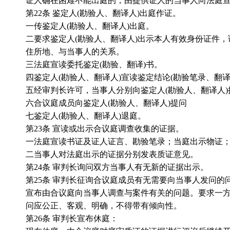
证人确在困难不能出庭的，由提供证人的当事人向法庭
第
22
条 鉴定人
(
勘验人、翻译人
)
出庭作证。
一传鉴定人
(
勘验人、翻译人
)
出庭。
二要求鉴定人
(
勘验人、翻译人
)
出示本人有效身份证件，
住所地、与当事人的关系。
三法庭宣读委托鉴定
(
勘验、翻译
)
书。
四鉴定人
(
勘验人、翻译人
)
宣读鉴定结论
(
勘验笔录、翻
五经审判长许可，当事人分别向鉴定人
(
勘验人、翻译人
)
六合议庭成员向鉴定人
(
勘验人、翻译人
)
提问
七鉴定人
(
勘验人、翻译人
)
退庭。
第
23
条 宣读或出示合议庭调查收集的证据。
一法庭宣读书证及证人证言、勘验笔录；当庭出示物证
二当事人对法庭出示的证据分别发表质证意见。
第
24
条 审判长询问双方当事人有无新的证据出示。
第
25
条 审判长征询合议庭成员有无需要向当事人发问的
宣布由合议庭向当事人调查与案件有关的问题。要求一
问应公正、客观、明确，不得带有倾向性。
第
26
条 审判长宣布休庭：