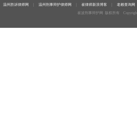
温州胜诉律师网
温州刑事辩护律师网
崔律师新浪博客
老赖查询网
崔波刑事辩护网 版权所有 Copyright ©2