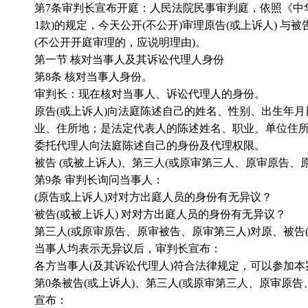
第
7
条审判长宣布开庭：人民法院民事审判庭，依照《中
1
款
)
的规定，今天公开
(
不公开
)
审理原告
(
或上诉人
)
与被
(
不公开开庭审理的，应说明理由
)
。
第一节 核对当事人及其诉讼代理人身份
第
8
条 核对当事人身份。
审判长：现在核对当事人、诉讼代理人的身份。
原告
(
或上诉人
)
向法庭陈述自己的姓名、性别、出生年月
业、住所地；是法定代表人的陈述姓名、职业、单位住
委托代理人向法庭陈述自己的身份及代理权限。
被告
(
或被上诉人
)
、第三人
(
或原审第三人、原审原告、
第
9
条 审判长询问当事人：
(
原告或上诉人
)
对对方出庭人员的身份有无异议？
被告
(
或被上诉人
)
对对方出庭人员的身份有无异议？
第三人
(
或原审原告、原审被告、原审第三人
)
对原、被告
当事人均表示无异议后，审判长宣布：
各方当事人
(
及其诉讼代理人
)
符合法律规定，可以参加本
第
0
条被告
(
或上诉人
)
、第三人
(
或原审第三人、原审原告
宣布：