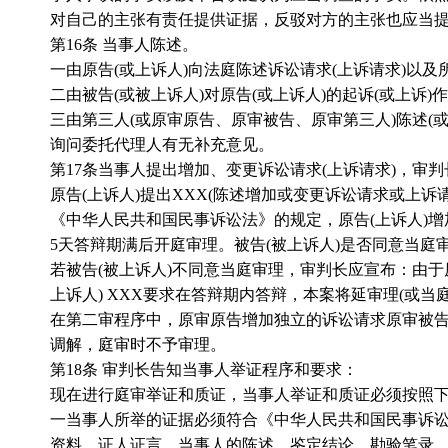
对自己的主张有责任提供证据，反驳对方的主张也应当
第
16
条 当事人陈述。
一由原告
(
或上诉人
)
向法庭陈述诉讼请求
(
上诉请求
)
以及
二由被告
(
或被上诉人
)
对原告
(
或上诉人
)
的起诉
(
或上诉
)
作
三由第三人
(
或原审原告、原审被告、原审第三人
)
陈述
(
询问委托代理人有无补充意见。
第
17
条当事人提出增加、变更诉讼请求
(
上诉请求
)
，审判
原告
(
上诉人
)
提出
XXX(
陈述增加或变更诉讼请求或上诉
《中华人民共和国民事诉讼法》的规定，原告
(
上诉人
)
增
5
天答辩期满后开庭审理。被告
(
被上诉人
)
是否同意当庭
若被告
(
被上诉人
)
不同意当庭审理，审判长应宣布：由于
上诉人
) XXX
要求在答辩期内答辩，本案将延审理
(
或当
在第二审程序中，原审原告增加独立的诉讼请求原审被
调解，庭审时不予审理。
第
18
条 审判长告知当事人举证程序和要求：
现在进行庭审举证和质证，当事人举证和质证必须按照
一当事人所举的证据必须符合《中华人民共和国民事诉
资料、证人证言、当事人的陈述、鉴定结论、勘验笔录