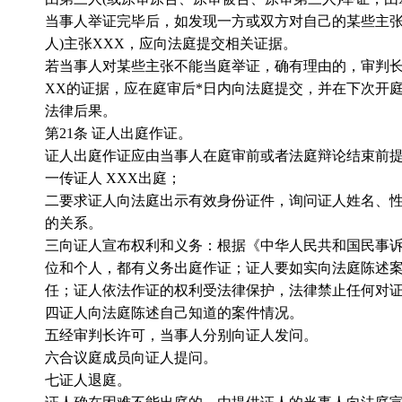
当事人举证完毕后，如发现一方或双方对自己的某些主
人
)
主张
XXX
，应向法庭提交相关证据。
若当事人对某些主张不能当庭举证，确有理由的，审判
XX
的证据，应在庭审后
*
日内向法庭提交，并在下次开
法律后果。
第
21
条 证人出庭作证。
证人出庭作证应由当事人在庭审前或者法庭辩论结束前
一传证人
XXX
出庭；
二要求证人向法庭出示有效身份证件，询问证人姓名、
的关系。
三向证人宣布权利和义务：根据《中华人民共和国民事
位和个人，都有义务出庭作证；证人要如实向法庭陈述
任；证人依法作证的权利受法律保护，法律禁止任何对
四证人向法庭陈述自己知道的案件情况。
五经审判长许可，当事人分别向证人发问。
六合议庭成员向证人提问。
七证人退庭。