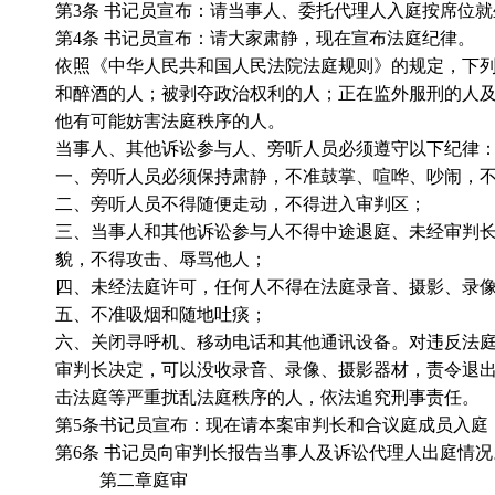
第
3
条 书记员宣布：请当事人、委托代理人入庭按席位就
第
4
条 书记员宣布：请大家肃静，现在宣布法庭纪律。
依照《中华人民共和国人民法院法庭规则》的规定，下
和醉酒的人；被剥夺政治权利的人；正在监外服刑的人
他有可能妨害法庭秩序的人。
当事人、其他诉讼参与人、旁听人员必须遵守以下纪律
一、旁听人员必须保持肃静，不准鼓掌、喧哗、吵闹，
二、旁听人员不得随便走动，不得进入审判区；
三、当事人和其他诉讼参与人不得中途退庭、未经审判
貌，不得攻击、辱骂他人；
四、未经法庭许可，任何人不得在法庭录音、摄影、录
五、不准吸烟和随地吐痰；
六、关闭寻呼机、移动电话和其他通讯设备。对违反法
审判长决定，可以没收录音、录像、摄影器材，责令退
击法庭等严重扰乱法庭秩序的人，依法追究刑事责任。
第
5
条书记员宣布：现在请本案审判长和合议庭成员入庭
第
6
条 书记员向审判长报告当事人及诉讼代理人出庭情况
第二章庭审