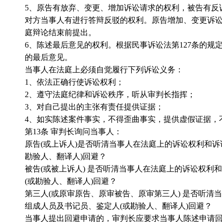
5
、原告有放弃、变更、增加诉讼请求的权利，被告有反
对方当事人有进行答辩反驳的权利。原告增加、变更诉
庭辩论结束前提出。
6
、陈述最后意见的权利。根据民事诉讼法第
127
条的规
的最后意见。
当事人在法庭上必须自觉履行下列诉讼义务：
1
、依法正确行使诉讼权利；
2
、遵守法庭纪律和诉讼秩序，听从审判长指挥；
3
、对自己提出的主张有责任提供证据；
4
、如实陈述案件事实，不得歪曲事实，提供虚假证据，
第
13
条 审判长询问当事人：
原告
(
或上诉人
)
是否听清当事人在法庭上的诉讼权利和诉
勘验人、翻译人
)
回避？
被告
(
或被上诉人
)
是否听清当事人在法庭上的诉讼权利和
(
或勘验人、翻译人
)
回避？
第三人
(
或原审原告、原审被告、原审第三人
)
是否听清当
组成人员及书记员、鉴定人
(
或勘验人、翻译人
)
回避？
当事人提出回避申请的，审判长应要求当事人陈述申请