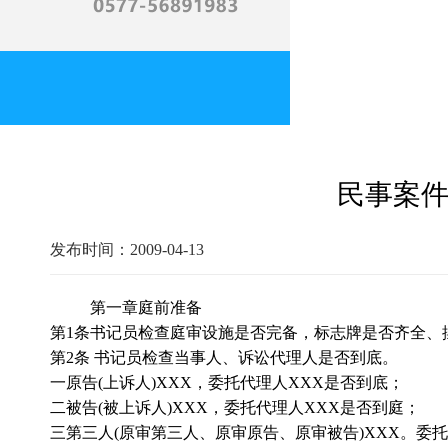
民事案
发布时间：2009-04-13
第一章庭前准备
第
1
条书记员检查庭审设施是否完备，标志牌是否齐全、
第
2
条 书记员检查当事人、诉讼代理人是否到底。
一原告
(
上诉人
)XXX
，委托代理人
XXX
是否到底；
二被告
(
被上诉人
)XXX
，委托代理人
XXX
是否到庭；
三第三人
(
原审第三人、原审原告、原审被告
)XXX
。委托