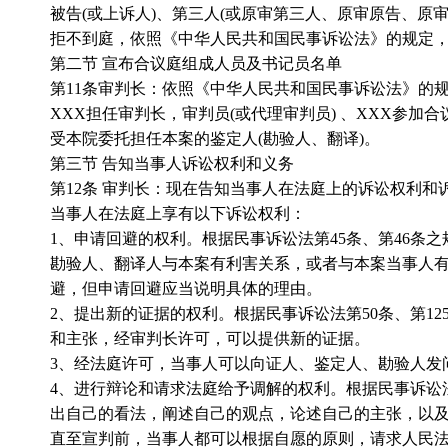
被告
(
或上诉人
)
、第三人
(
或原审第三人、原审原告、原
拒不到庭，依照《中华人民共和国民事诉讼法》的规定
第二节 宣布合议庭组成人员及书记员名单
第
11
条审判长：依照《中华人民共和国民事诉讼法》的
XXX
担任审判长，审判员
(
或代理审判员
)
、
XXX
参加合
受本院委托担任本案的鉴定人
(
勘验人、翻译
)
。
第三节 告知当事人诉讼权利和义务
第
12
条 审判长：现在告知当事人在法庭上的诉讼权利和
当事人在法庭上享有以下诉讼权利：
1
、申请回避的权利。根据民事诉讼法第
45
条、第
46
条之
勘验人、翻译人与本案有利害关系，或者与本案当事人
避，但申请回避应当说明具体的理由。
2
、提出新的证据的权利。根据民事诉讼法第
50
条、第
12
和主张，经审判长许可，可以提供新的证据。
3
、经法庭许可，当事人可以向证人、鉴定人、勘验人发
4
、进行辩论和请求法庭给予调解的权利。根据民事诉讼
出自己的看法，阐述自己的观点，论述自己的主张，以
直至宣判前，当事人都可以根据自愿的原则，请求人民